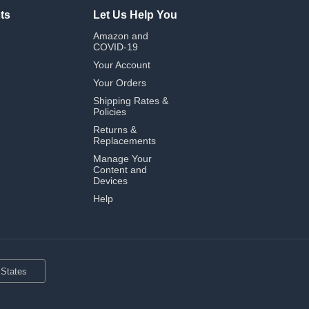
ts
Let Us Help You
Amazon and
COVID-19
Your Account
Your Orders
Shipping Rates &
Policies
Returns &
Replacements
Manage Your
Content and
Devices
Help
 States