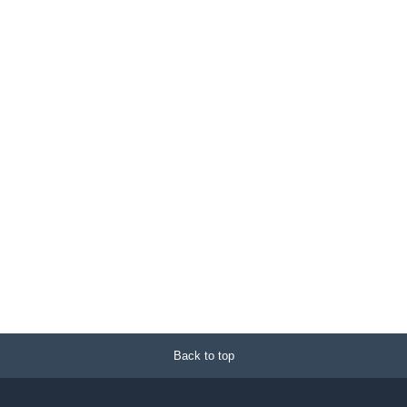
Back to top