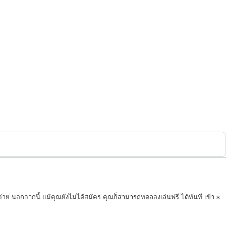
าย นอกจากนี้ แม้คุณยังไม่ได้สมัคร คุณก็สามารถทดลองเล่นฟรี ได้ทันที เข้า s