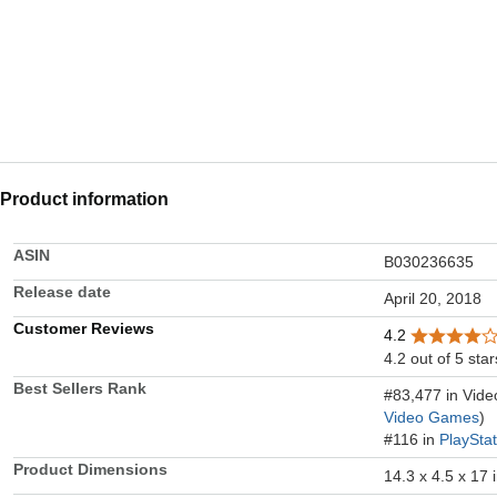
Product information
ASIN
B030236635
Release date
April 20, 2018
Customer Reviews
4.2
4.2 out of 5 star
Best Sellers Rank
#83,477 in Vid
Video Games
)
#116 in
PlaySta
Product Dimensions
14.3 x 4.5 x 17