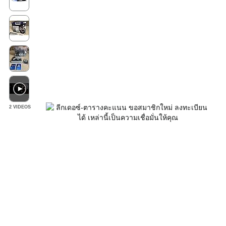
2 VIDEOS