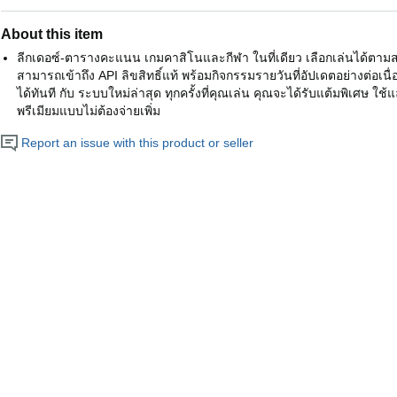
About this item
ลีกเดอซ์-ตารางคะแนน เกมคาสิโนและกีฬา ในที่เดียว เลือกเล่นได้ตาม
สามารถเข้าถึง API ลิขสิทธิ์แท้ พร้อมกิจกรรมรายวันที่อัปเดตอย่างต่อเ
ได้ทันที กับ ระบบใหม่ล่าสุด ทุกครั้งที่คุณเล่น คุณจะได้รับแต้มพิเศษ ใช้
พรีเมียมแบบไม่ต้องจ่ายเพิ่ม
Report an issue with this product or seller