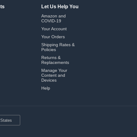
ts
Let Us Help You
Amazon and
COVID-19
Your Account
Your Orders
Shipping Rates &
Policies
Returns &
Replacements
Manage Your
Content and
Devices
Help
 States