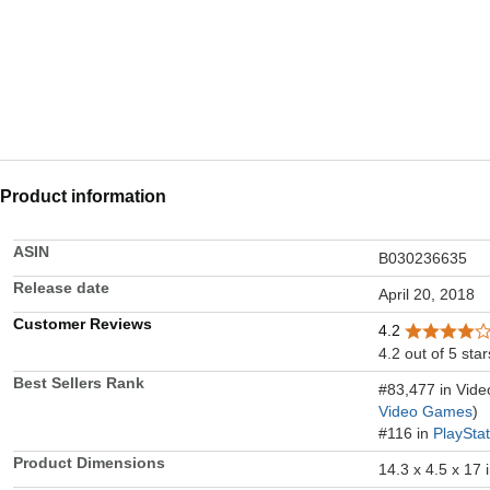
Product information
ASIN
B030236635
Release date
April 20, 2018
Customer Reviews
4.2
4.2 out of 5 star
Best Sellers Rank
#83,477 in Vid
Video Games
)
#116 in
PlaySta
Product Dimensions
14.3 x 4.5 x 17