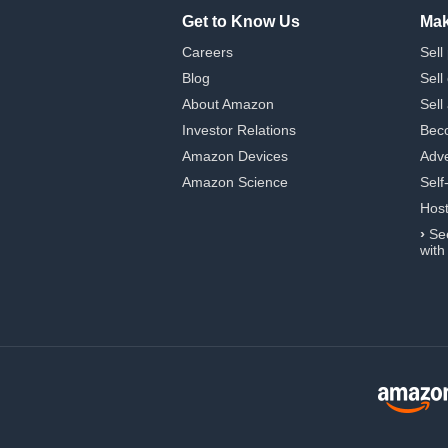
Get to Know Us
Mak
Careers
Sell
Blog
Sell
About Amazon
Sell
Investor Relations
Beco
Amazon Devices
Adve
Amazon Science
Self
Hos
›
Se
with