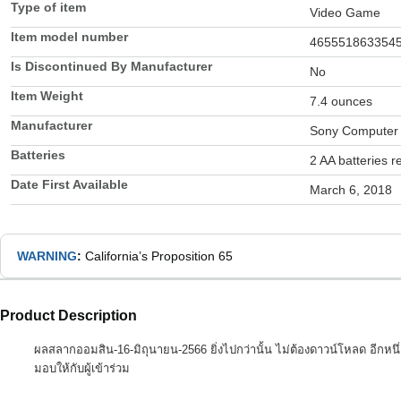
Type of item
Video Game
Item model number
465551863354
Is Discontinued By Manufacturer
No
Item Weight
7.4 ounces
Manufacturer
Sony Computer 
Batteries
2 AA batteries r
Date First Available
March 6, 2018
WARNING
:
California’s Proposition 65
Product Description
ผลสลากออมสิน-16-มิถุนายน-2566 ยิ่งไปกว่านั้น ไม่ต้องดาวน์โหลด อีกหนึ
มอบให้กับผู้เข้าร่วม