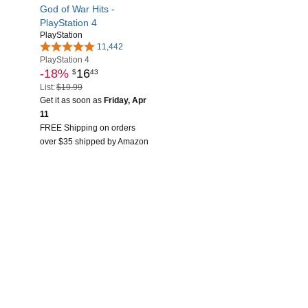
God of War Hits -
PlayStation 4
PlayStation
11,442
PlayStation 4
-18%
16
$
43
List:
$19.99
Get it as soon as
Friday, Apr
11
FREE Shipping on orders
over $35 shipped by Amazon