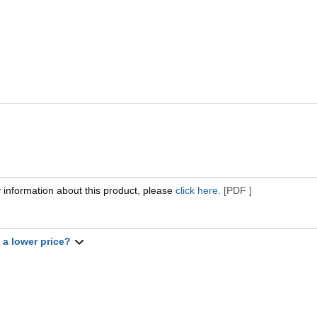
 information about this product, please
click here.
[PDF ]
t a lower price?